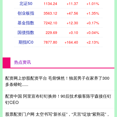
北证50
1134.24
+11.37
+1.01%
创业板指
3563.12
+47.56
+1.35%
基金指数
7242.10
+12.30
+0.17%
国债指数
229.69
+0.10
+0.04%
期指IC0
7877.80
+164.40
+2.13%
热点资讯
配资网上炒股配资平台 毛骨悚然！独居男子在家养了300
多条蟒蛇......
配资中国 阿里宣布钉钉换帅！90后技术极客陈宇森接任钉
钉CEO
股票配资门户网 太空书写“新长征”，“天宫”绽放“紫荆花”，