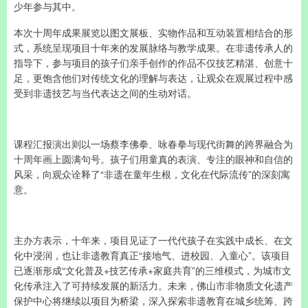
少年参与其中。
本次十周年成果展览以图文展板、实物作品和互动装置相结合的形
式，系统呈现项目十年来的发展脉络与教学成果。在非遗传承人的
指导下，参与项目的孩子们亲手创作的作品不仅技艺精湛、创意十
足，更饱含他们对传统文化的理解与表达，让观众在观展过程中感
受到非遗技艺与当代表达之间的生动对话。
课程汇报演出则以一场蔡李佛拳、咏春拳与现代街舞的跨界融合为
十周年画上圆满句号。孩子们用童真的表演、专注的眼神和自信的
风采，向观众诠释了“非遗在童年生根，文化在代际流传”的深刻寓
意。
主办方表示，十年来，项目见证了一代代孩子在实践中成长、在文
化中浸润，也让非遗教育真正“接地气、进校园、入童心”。该项目
已逐渐形成“文化普及+技艺传承+家庭共育”的三维模式，为城市文
化传承注入了可持续发展的新活力。未来，佛山市非物质文化遗产
保护中心将继续以项目为桥梁，深入探索非遗教育在城乡统筹、跨